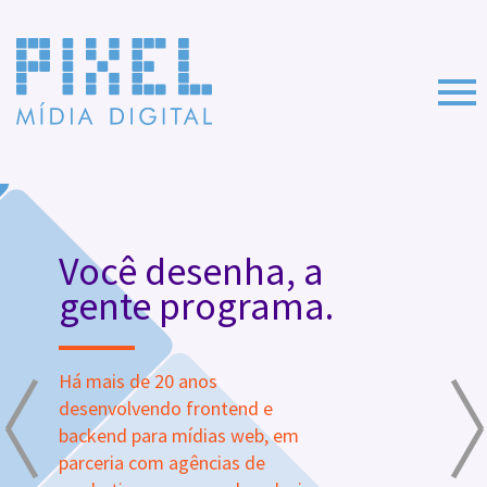
Você desenha, a
gente programa.
Há mais de 20 anos
desenvolvendo frontend e
backend para mídias web, em
parceria com agências de